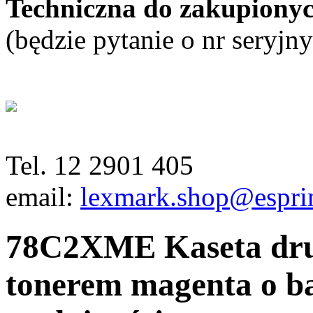
Techniczna do zakupionyc
(będzie pytanie o nr seryjn
Tel. 12 2901 405
email:
lexmark.shop@esprin
78C2XME Kaseta dru
tonerem magenta o b